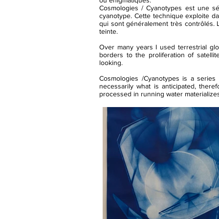
ou énigmatiques.
Cosmologies / Cyanotypes est une sér
cyanotype. Cette technique exploite d
qui sont généralement très contrôlés. 
teinte.
Over many years I used terrestrial glo
borders to the proliferation of satel
looking.
Cosmologies /Cyanotypes is a series c
necessarily what is anticipated, ther
processed in running water materializes 