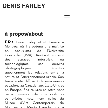
DENIS FARLEY
à propos/about
FR:
Denis Farley vit et travaille à
Montréal où il a obtenu une maîtrise
en beaux-arts de l'Université
Concordia (1984). Révélant souvent
des espaces industriels ou
technologiques, ses oeuvres
photographiques récentes
questionnent les relations entre la
nature et l'environnement urbain. Son
travail a été diffusé à de nombreuses
occasions au Canada, aux États-Unis et
en Europe.
Ses œuvres se retrouvent
parmi plusieurs collections publiques
et privées, notamment celles du
Musée d'Art Contemporain de
Montréal, du Musée Canadien de la